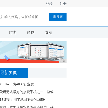
登录
注册
时尚
购物
微商
广告
最新要闻
 Elite：为AIPC行业发
段玩游戏最好的旗舰手机之一，游戏
15评测：用了就回不去的165H
生物正式加入平安长寿生态联盟，获