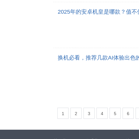
2025年的安卓机皇是哪款？值
换机必看，推荐几款AI体验出色
1
2
3
4
5
6