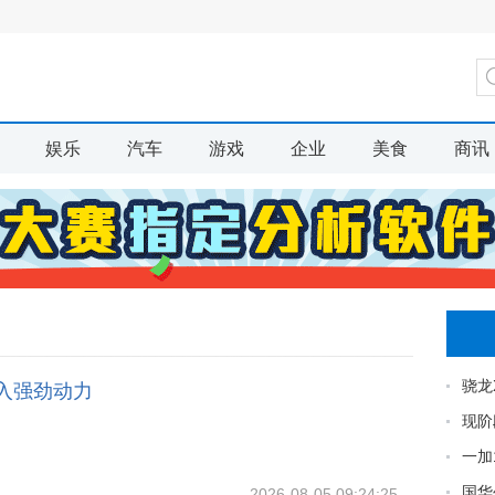
娱乐
汽车
游戏
企业
美食
商讯
骁龙X
展注入强劲动力
现阶
一加
国华
2026-08-05 09:24:25