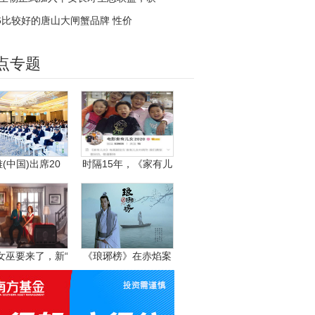
26比较好的唐山大闸蟹品牌 性价
点专题
(中国)出席20
时隔15年，《家有儿
女巫要来了，新“
《琅琊榜》在赤焰案
中