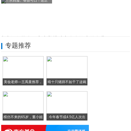
汁水四溢、香甜可口！这正
光大银行推多项实惠举措助力个人及小微企业
专题推荐
中国平安旗下vipJr携手陆金所为其会员
这是盘丝洞吗？不，这是我刚装修好的家……
汁水四溢、香甜可口！这正宗赣南脐橙一口入
美妆老师—王禹童推荐，
啃十只猪蹄不如干了这碗
这个假，你休了吗？湖北也有！
超
十
“千禧宝宝”上岗啦！“00后”乘务员的首
模仿不来的65岁，董小姐
今年春节或4.5亿人次出