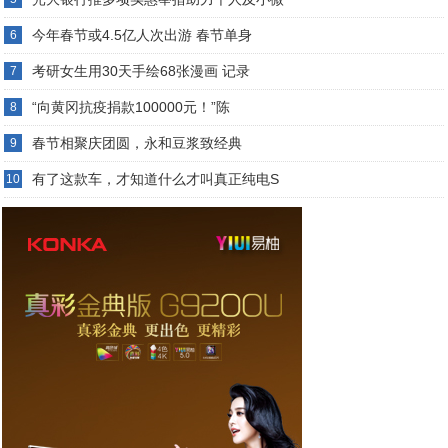
今年春节或4.5亿人次出游 春节单身
6
考研女生用30天手绘68张漫画 记录
7
“向黄冈抗疫捐款100000元！”陈
8
春节相聚庆团圆，永和豆浆致经典
9
有了这款车，才知道什么才叫真正纯电S
10