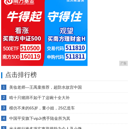
广告
点击排行榜
美妆老师—王禹童推荐，超防水故宫中国
1
啃十只猪蹄不如干了这碗十全大补
2
模仿不来的65岁，董小姐，25亿造车
3
中国平安旗下vipJr携手陆金所为其
4
光大银行推多项实惠举措助力个人及小微
5