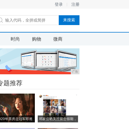
登录
注册
时尚
购物
微商
广告
专题推荐
020年票房总冠军即将
邓家佳晒美照留念假期，
小