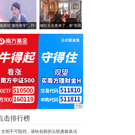
朗再现“魔性教学”，打
猩红女巫要来了，新“美国
广告
点击排行榜
文明不可阻挡，请给创新的云联惠留条活