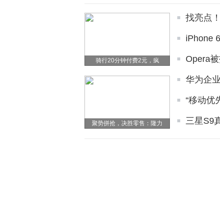
找亮点！
iPhon
Oper
骑行20分钟付费2元，疯
华为企业
“移动优
三星S9
聚势拼抢，决胜零售：隆力