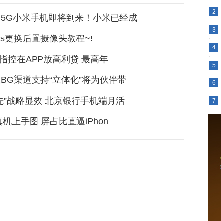
2
5G小米手机即将到来！小米已经成
3
e 6s更换后置摄像头教程~!
4
a被指控在APP放高利贷 最高年
5
BG渠道支持“立体化”将为伙伴带
6
先”战略显效 北京银行手机端月活
7
真机上手图 屏占比直逼iPhon