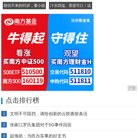
模仿不来的65岁，董小姐
汁水四溢、香甜可口！这
正
广告
点击排行榜
文明不可阻挡，请给创新的云联惠留条活
1
张家口罗氏集团对于5G事件回应
2
赵海岗：为民办实事的好支书
3