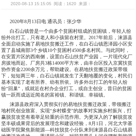
2020-08-13 15:15:05
阅读：1620
来源：
2020年8月13日电 通讯员：张少华
白石山镇曾是一个由多个贫困村组成的贫困镇，年轻人纷
纷外出打工，只有老人和小孩留在村里。
2017
年前后，涞源县
全面启动实施了易地扶贫搬迁工作，在白石山镇恩泽园小区安
置了县城南部
3
个乡镇
10
个贫困村
4500
多名村民。与此同时，
在安置片区的西南侧，设置白石山扶贫产业园，一片现代化厂
房拔地而起。厂房共
3
栋
14000
平方米，由丰台区投入京冀扶贫
协作资金
2200
余万元，帮助建设。在易地扶贫搬迁政策带领
下，短短两三年，白石山镇就发生了天翻地覆的变化，村民们
基本实现了老有所养、幼有所依。许多外出打工的年轻人纷
纷“回巢”，或就近在村办企业打工，或自主创业，昔日的贫困
镇一跃而成远近闻名的富裕镇、和谐镇、幸福镇。
涞源县政府深入贯彻实行的易地扶贫搬迁政策，带领搬迁
地村民创业致富、实现“乡村蝶变”的故事对实施乡村振兴，打
赢脱贫攻坚有着举足轻重的示范作用。为更深入的了解脱贫攻
坚丰硕成果背后的发展理念和建设经验，
8
月
1
日，河北大学基
础医学院聚焦新能源—科技脱贫小分队来到涞源县白石山镇易