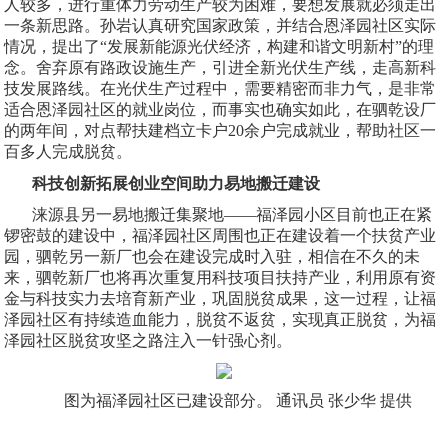
人较多，进行重体力劳动生产较为困难，要想发展就必须走出
一条新思路。孙岩认真研究国家政策，并结合恩泽园社区实际
情况，提出了“发展新能源光伏经济，构建和谐文明新村”的理
念。舍弃原有路政设施生产，引进全新光伏生产线，走高新科
技发展路线。在光伏生产过程中，需要精密而非力气，是非常
适合恩泽园社区的就业岗位，而事实也确实如此，在驷乾设厂
的两年间，对点帮扶建档立卡户
20
余户完成就业，帮助社区一
百多人完成脱贫。
科技创新拓展创业空间助力易地搬迁建设
涞源县另一易地搬迁集聚地——福泽园小区目前也正在紧
锣密鼓的建设中，福泽园社区周围也正在建设着一个扶贫产业
园，驷乾另一新厂也会在建设完成时入驻，相信在不久的未
来，驷乾新厂也将再次重复用科技项目扶持产业，利用原有资
金与科技实力去培育新产业，巩固脱贫成果，这一过程，让福
泽园社区有持续造血能力，脱贫不返贫，实现真正脱贫，为福
泽园社区脱贫攻坚之路注入一针强心剂。
图
为福泽园社区已建设部分。 通讯员 张少华 提供