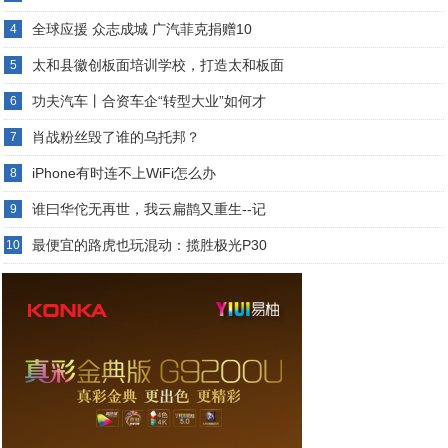
全球应援 众志成城 广汽菲克捐赠10
4
太和县徽创板面培训学校，打造太和板面
5
功夫汽车丨合资车企“转型大业”如何才
6
肖战粉丝毁了谁的乌托邦？
7
iPhone有时连不上WiFi怎么办
8
谁曰华佗无再世，我云扁鹊又重生--记
9
最便宜的路虎也玩混动：揽胜极光P30
10