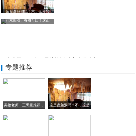
这是盘丝洞吗？不，这是我
汁水四溢、香甜可口！这正
河大学子三下乡：易地搬迁助力脱贫攻坚
专题推荐
被誉为水果界的雅诗兰黛，它还能降三高延年
国内首款可弯曲屏幕手机今年发售！
光大银行获南方周末“年度杰出责任企业”大
美妆老师—王禹童推荐，
这是盘丝洞吗？不，这是
蹄疾步稳踏新程 满目青翠又一春
超
我
青岛涵养山矿泉水打响“涵养山”品牌保卫战