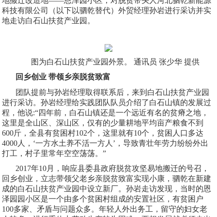
地搬迁改造地——恩泽园小区，对脱贫带头人河北驷乾新能源
科技有限公司（以下以驷乾替代）外贸经理孙岩进行采访并实
地走访白石山扶贫产业园。
图
为白石山扶贫产业园外景。 通讯员 张少华 提供
回乡创业 带领乡亲脱贫致富
团队提前与孙岩经理取得联系后，来到白石山扶贫产业园
进行采访。孙岩经理给实践团队队员介绍了白石山镇的发展过
程，他说
:“
四年前，白石山镇还是一个远近有名的贫瘠之地，
这里是全山区、深山区，仅有的少量耕地平均亩产粮食不到
600
斤，全县有贫困村
102
个，这里就有
10
个，贫困人口多达
4000
人，‘一方水土养不活一方人’，导致青壮年劳力纷纷外出
打工，村子里常年空空荡荡。”
2017
年
10
月，响应县委县政府脱贫攻坚易地搬迁的号召，
回乡创业，立志带领父老乡亲脱贫致富实现小康，驷乾在新建
成的白石山扶贫产业园中设立新厂。孙岩走访发现，当时的恩
泽园园小区是一个由多个贫困村组成的安置社区，有贫困户
100
多家、矛盾与问题众多。年轻人外出务工，留守的妇女老