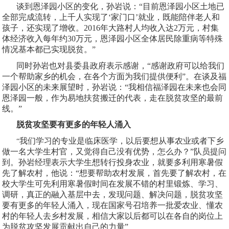
谈到恩泽园小区的变化，孙岩说：“目前恩泽园小区土地已
全部完成流转，上千人实现了‘家门口’就业，既能陪伴老人和
孩子，还实现了增收。
2016
年大路村人均收入达
2
万元，村集
体经济收入每年约
30
万元，恩泽园小区全体居民除重病等特殊
情况基本都已实现脱贫。”
同时孙岩也对县委县政府表示感谢，“感谢政府可以给我们
一个帮助家乡的机会，在各个方面为我们提供便利”。在谈及福
泽园小区的未来展望时，孙岩说：“我相信福泽园在未来也会同
恩泽园一般，作为易地扶贫搬迁的代表，走在脱贫攻坚的最前
线。”
脱贫攻坚要有更多的年轻人涌入
我们学习的专业是临床医学，以后要想从事农业或者下乡
“
做一名大学生村官，又觉得自己没有优势，怎么办？”队员提问
到。孙岩经理表示大学生想转行投身农业，就要多利用寒暑假
先了解农村，他说：“想要帮助农村发展，首先要了解农村，在
校大学生可先利用寒暑假时间在发展不错的村里锻炼、学习、
调研，真正的融入基层中去，发现问题、解决问题，脱贫攻坚
要有更多的年轻人涌入，现在国家号召培养一批爱农业、懂农
村的年轻人去乡村发展，相信大家以后都可以在各自的岗位上
为脱贫攻坚发展贡献出自己的力量”