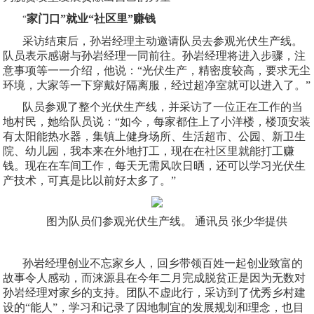
家门口”就业“社区里”赚钱
“
采访结束后，孙岩经理主动邀请队员去参观光伏生产线。
队员表示感谢与孙岩经理一同前往。孙岩经理将进入步骤，注
意事项等一一介绍，他说：“光伏生产，精密度较高，要求无尘
环境，大家等一下穿戴好隔离服，经过超净室就可以进入了。”
队员参观了整个光伏生产线，并采访了一位正在工作的当
地村民，她给队员说：“如今，每家都住上了小洋楼，楼顶安装
有太阳能热水器，集镇上健身场所、生活超市、公园、新卫生
院、幼儿园，我本来在外地打工，现在在社区里就能打工赚
钱。现在在车间工作，每天无需风吹日晒，还可以学习光伏生
产技术，可真是比以前好太多了。”
图为队员们参观光伏生产线。 通讯员 张少华提供
孙岩经理创业不忘家乡人，回乡带领百姓一起创业致富的
故事令人感动，而涞源县在今年二月完成脱贫正是因为无数对
孙岩经理对家乡的支持。团队不虚此行，采访到了优秀乡村建
设的“能人”，学习和记录了因地制宜的发展规划和理念，也目