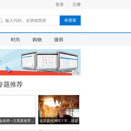
登录
注册
时尚
购物
微商
广告
专题推荐
妆老师—王禹童推荐，
这是盘丝洞吗？不，这是
超
我