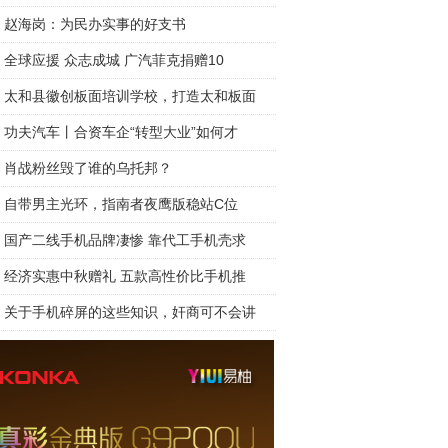
赵海岗：为民办实事的好支书
全球应援 众志成城 广汽菲克捐赠10
太和县徽创板面培训学校，打造太和板面
功夫汽车丨合资车企“转型大业”如何才
肖战粉丝毁了谁的乌托邦？
自带男主光环，指南者夜鹰版稳站C位
国产二线手机品牌凄惨 靠代工手机壳求
经济实惠中秋赠礼 五款高性价比手机推
关于手机碎屏的这些知识，奸商可不会讲