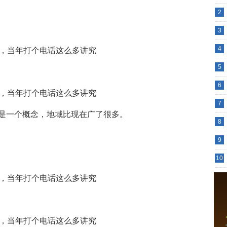
2
3
4
5
6
7
是一个概念，地域比现在广了很多。
8
9
10