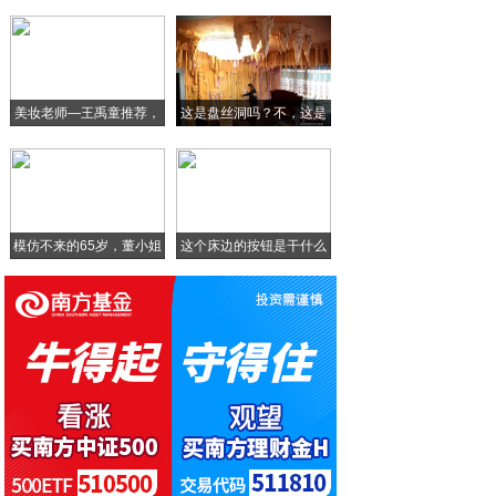
惠州海格亮相重庆手机展 加速挺进西部手机
三星官网上架A系列新机，6.7英寸+32
美妆老师—王禹童推荐，
这是盘丝洞吗？不，这是
MIX阿尔法，不就是个不能折叠的折叠屏手
超
我
努比亚发布 阿尔法腕机 “可以穿戴的手机
模仿不来的65岁，董小姐
这个床边的按钮是干什么
的