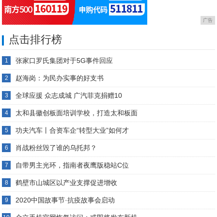
广告
点击排行榜
张家口罗氏集团对于5G事件回应
1
赵海岗：为民办实事的好支书
2
全球应援 众志成城 广汽菲克捐赠10
3
太和县徽创板面培训学校，打造太和板面
4
功夫汽车丨合资车企“转型大业”如何才
5
肖战粉丝毁了谁的乌托邦？
6
自带男主光环，指南者夜鹰版稳站C位
7
鹤壁市山城区以产业支撑促进增收
8
2020中国故事节·抗疫故事会启动
9