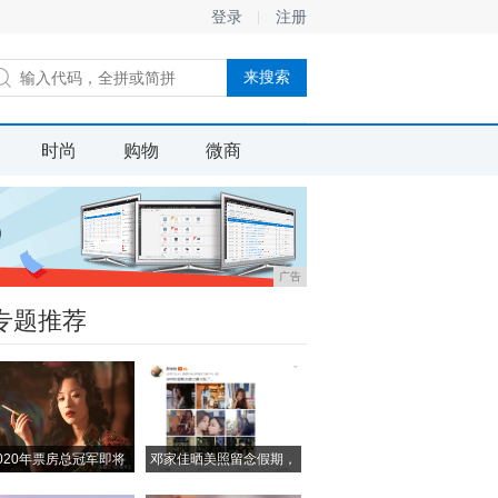
登录
注册
时尚
购物
微商
广告
专题推荐
020年票房总冠军即将
邓家佳晒美照留念假期，
小