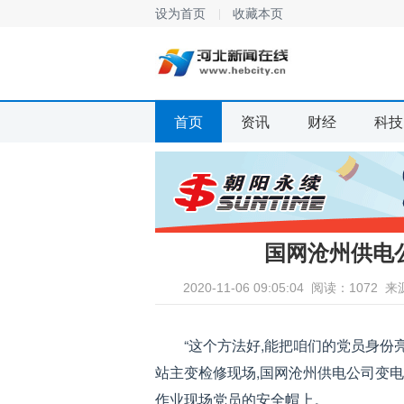
设为首页
收藏本页
首页
资讯
财经
科技
国网沧州供电
2020-11-06 09:05:04
阅读：1072
来
“这个方法好,能把咱们的党员身份亮出
站主变检修现场,国网沧州供电公司变
作业现场党员的安全帽上。