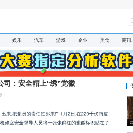
娱乐
汽车
游戏
企业
美食
商讯
公司：安全帽上“绣”党徽
源：
来,把党员的责任扛起来!”11月2日,在220千伏南皮
电检修室安全督导人员将一张张鲜红的党徽标识贴在了
2