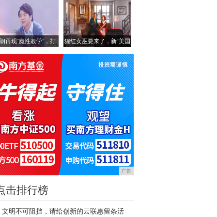
朗再现“魔性教学”，打
猩红女巫要来了，新“美国
广告
点击排行榜
文明不可阻挡，请给创新的云联惠留条活