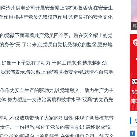
国网沧州供电公司开展安全帽上“绣”党徽活动,在安全生
垒作用和共产党员先锋模范作用,营造良好的安全文化
郎
色的党徽下面写着共产党员四个字。贴在安全帽上的党
员的身份“亮”了出来,使党员自觉接受群众的监督,更好地
,好像一下子就有了动力,干起工作来,也越来越起劲
员宋伟表示,每次戴上“绣”着党徽安全帽,就情不自禁地
工作作为安全生产的驱动力,以党建融入、助力生产为主
为载体,努力塑造一支政治素质和技术水平“双高”的党员先
举动,不仅成功带动了大家的积极性,体现了党员模范带
责任、一份担当,强化了党员的荣誉意识,最终形成“党
1
安全员”的积极向上的良好氛,在沧州供电公司一线安全