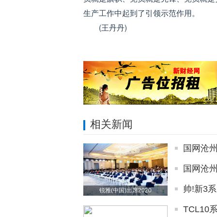
生产工作中起到了引领示范作用。
(王丹丹)
相关新闻
国网沧
国网沧州
帅!新3
锐雅(中国)出席2020
TCL1