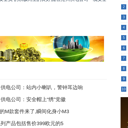
2
3
4
5
6
7
8
9
州供电公司：站内小喇叭，警钟耳边响
10
供电公司：安全帽上“绣”党徽
系的M款套件来了,瞬间化身小M3
0系列产品包括售价399欧元的5