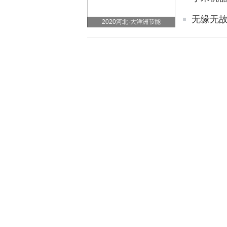
无缘无故就
2020河北·大洋洲节能