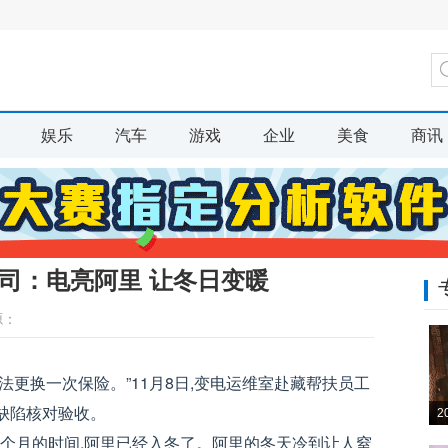
娱乐
汽车
游戏
企业
美食
商讯
司：电亮阿里 让冬日变暖
源：
无法更换一次保险。”11月8日,变电运维室赴藏帮扶员工
次缺陷核对验收。
2
两个月的时间,阿里已经入冬了。阿里的冬天冷到让人窒