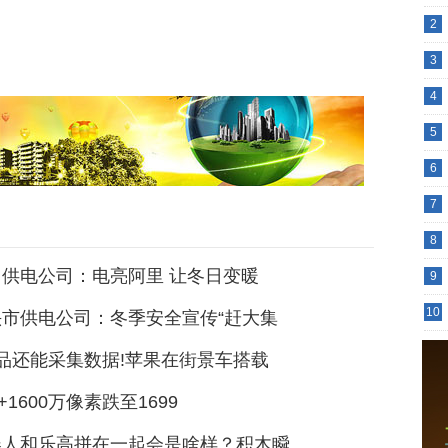
2
3
4
5
6
7
8
供电公司：电亮阿里 让冬日变暖
9
10
市供电公司：冬季安全宣传“赶大集
品还能采集数据!苹果在街景车搭载
A+1600万像素跌至1699
器人和乐高拼在一起会是啥样？积木瞬