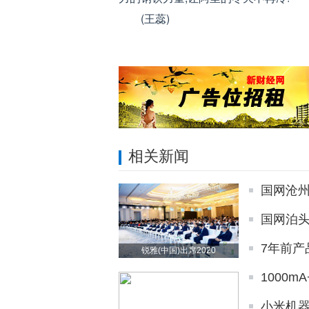
(王蕊)
相关新闻
国网沧州
国网泊头
7年前产
锐雅(中国)出席2020
1000m
小米机