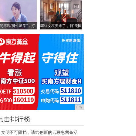
朗再现“魔性教学”，打
猩红女巫要来了，新“美国
广告
点击排行榜
文明不可阻挡，请给创新的云联惠留条活