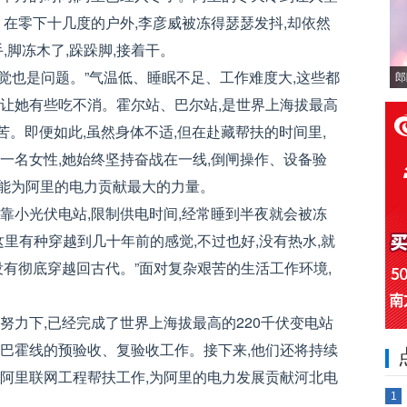
。在零下十几度的户外,李彦威被冻得瑟瑟发抖,却依然
,脚冻木了,跺跺脚,接着干。
,睡觉也是问题。”气温低、睡眠不足、工作难度大,这些都
郎
实让她有些吃不消。霍尔站、巴尔站,是世界上海拔最高
苦。即便如此,虽然身体不适,但在赴藏帮扶的时间里,
一名女性,她始终坚持奋战在一线,倒闸操作、设备验
能为阿里的电力贡献最大的力量。
靠小光伏电站,限制供电时间,经常睡到半夜就会被冻
这里有种穿越到几十年前的感觉,不过也好,没有热水,就
没有彻底穿越回古代。”面对复杂艰苦的生活工作环境,
努力下,已经完成了世界上海拔最高的220千伏变电站
0千伏巴霍线的预验收、复验收工作。接下来,他们还将持续
成阿里联网工程帮扶工作,为阿里的电力发展贡献河北电
1