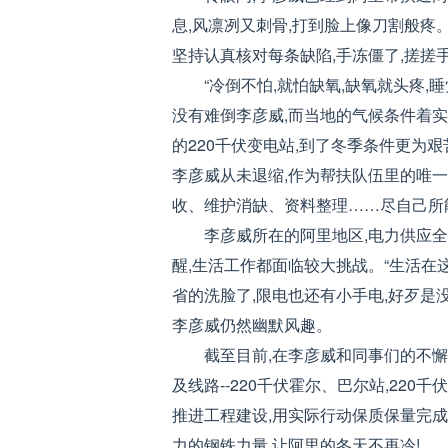
息,风凛冽又刺骨,打到脸上像刀割般疼
坚持认真核对每条缺陷,手冻僵了,搓搓手
“冷倒不怕,就怕缺氧,缺氧就头疼
没有难倒李彦威,而当地的气候条件着
的220千伏变电站,到了冬季条件更为艰
李彦威从未退缩,作为帮扶队伍里的唯一
收、维护消缺、资料整理……尽自己所
李彦威所在的阿里地区,电力供应全
醒,生活工作都面临较大挑战。“生活在
省的洗脸了,限电也还有小手电,好歹是
李彦威仍然幽默风趣。
截至目前,在李彦威和同事们的不懈
及线路--220千伏霍尔、巴尔站,22
推进工程建设,用实际行动保质保量完
力的钢铁力量,让阿里的冬天不再冷!