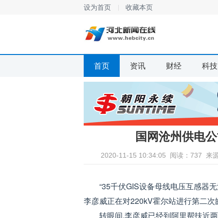
设为首页
收藏本页
首页
资讯
财经
科技
国网沧州供电公
2020-11-15 10:34:05
阅读：737
来
“35千伏GIS设备母线电压互感器
李彦威正在对220kV霍尔站进行第二
转眼间,李彦威已经到阿里帮扶近