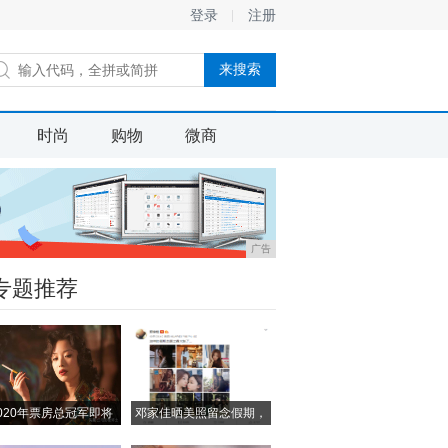
登录
注册
时尚
购物
微商
广告
专题推荐
020年票房总冠军即将
邓家佳晒美照留念假期，
小