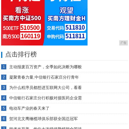
广告
点击排行榜
主动报废百万资产，全季如此决断为哪般
1
凝聚青春力量,中信银行石家庄分行青年
2
为什么程序员都想进互联网大公司，看看
3
中信银行石家庄分行积极对接医药企业需
4
电动车产业的春天来了
5
贺河北文鹰橄榄球俱乐部获全国总冠军
6
能者当至善，华住大连锁优势赋能全国战
7