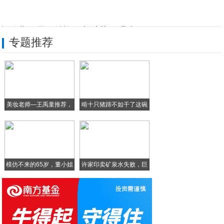
打孔曲面屏？魅族17新渲染图曝光
专题推荐
2019年1000元以下智能手机按照这个
为什么程序员都想进互联网大公司，看看福利
从银行柜员到投资界女王，徐新：人生的进阶
美妆老师—王禹童推荐，
啃十只猪蹄不如干了这碗
油炸花生米，别油热了就炸，多加1个鸡蛋，
超
十
牛肉以后就这样吃了，实在太香了，做法简单
模仿不来的65岁，董小姐
许家印卖矿泉水失败，巨
亏