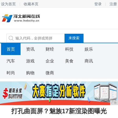
设为首页
收藏本页
登录
注册
首页
资讯
财经
科技
娱乐
汽车
游戏
企业
美食
商讯
时尚
购物
微商
广告
打孔曲面屏？魅族17新渲染图曝光