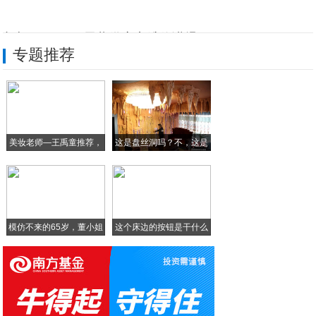
小米MIX Alpha屏幕供应商维信诺爆
专题推荐
SKFOREST皮肤森林首次入驻CIBE
小米手机的印度梦想
光大信用卡启动“阳光云游”计划 产融结合
美妆老师—王禹童推荐，
这是盘丝洞吗？不，这是
”菜卖卖吧”生鲜电商平台助力全国农副产品
超
我
武隆旅游：自驾白马山相约飞天之吻开始招募
模仿不来的65岁，董小姐
这个床边的按钮是干什么
的