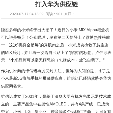
打入华为供应链
2020-07-17 04:13:02
阅读：961
来源：
隐忍多年的小米终于出大招了！近日的小米 MIX Alpha概念机
可以说是赚足了公众眼球，发布第二天便登上了微博热搜榜前
十，这次“机身全是屏”的秀肌肉之后，小米成功挽救了悬崖边
的MIX系列，并且再一次给自己贴上了“探索”的标签。卢伟冰表
示，“小米品牌可以毫无顾忌的（包括成本）放飞自我了。”
作为供应商的维信诺再度受到关注，但鲜为人知的是，除了是
小米最新5G旗舰手机的屏幕供应商，维信诺已经悄然跻身华为
供应商名录。
维信诺成立于2001年，是基于清华大学有机发光显示器技术成
立的，主要产品集中在柔性AMOLED，共有4条产线，已成为
中兴、小米、LG、努比亚、传音等多个品牌供货商，近日又有