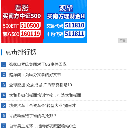
广告
点击排行榜
张家口罗氏集团对于5G事件回应
1
赵海岗：为民办实事的好支书
2
全球应援 众志成城 广汽菲克捐赠10
3
太和县徽创板面培训学校，打造太和板面
4
功夫汽车丨合资车企“转型大业”如何才
5
肖战粉丝毁了谁的乌托邦？
6
自带男主光环，指南者夜鹰版稳站C位
7