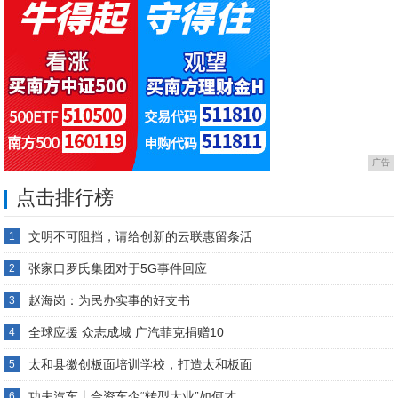
广告
点击排行榜
文明不可阻挡，请给创新的云联惠留条活
1
张家口罗氏集团对于5G事件回应
2
赵海岗：为民办实事的好支书
3
全球应援 众志成城 广汽菲克捐赠10
4
太和县徽创板面培训学校，打造太和板面
5
功夫汽车丨合资车企“转型大业”如何才
6