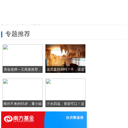
安全用电宣传进社区
专题推荐
开设暑期“安全用电课堂”
政企联合防汛保电“大练兵”
超微联云全面保障用户权益，让用户“买的开
美妆老师—王禹童推荐，
这是盘丝洞吗？不，这是
三星S10来之前，这10款白菜价手机现在
超
我
沧州渤海新区志愿者在行动 情暖山区贫困群
模仿不来的65岁，董小姐
汁水四溢、香甜可口！这
正