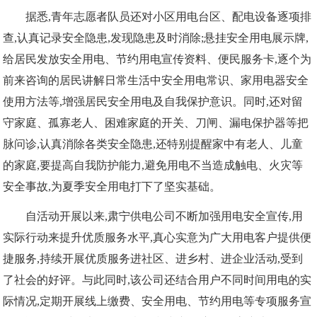
据悉,青年志愿者队员还对小区用电台区、配电设备逐项排
查,认真记录安全隐患,发现隐患及时消除;悬挂安全用电展示牌,
给居民发放安全用电、节约用电宣传资料、便民服务卡,逐个为
前来咨询的居民讲解日常生活中安全用电常识、家用电器安全
使用方法等,增强居民安全用电及自我保护意识。同时,还对留
守家庭、孤寡老人、困难家庭的开关、刀闸、漏电保护器等把
脉问诊,认真消除各类安全隐患,还特别提醒家中有老人、儿童
的家庭,要提高自我防护能力,避免用电不当造成触电、火灾等
安全事故,为夏季安全用电打下了坚实基础。
自活动开展以来,肃宁供电公司不断加强用电安全宣传,用
实际行动来提升优质服务水平,真心实意为广大用电客户提供便
捷服务,持续开展优质服务进社区、进乡村、进企业活动,受到
了社会的好评。与此同时,该公司还结合用户不同时间用电的实
际情况,定期开展线上缴费、安全用电、节约用电等专项服务宣