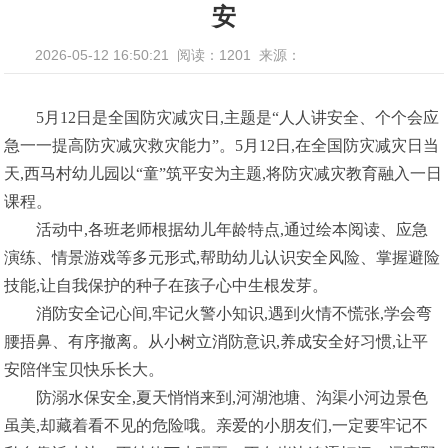
安
2026-05-12 16:50:21
阅读：1201
来源：
5月12日是
全国防灾减灾日,主题是“人人讲安全、个个会应
急一一提高防灾减灾救灾能力”。5月12日,在全国防灾减灾日当
天,西马村幼儿园以“童”筑平安为主题,将防灾减灾教育融入一日
课程。
活动中,各班老师根据幼儿年龄特点,通过绘本阅读、应急
演练、情景游戏等多元形式,帮助幼儿认识安全风险、掌握避险
技能,让自我保护的种子在孩子心中生根发芽。
消防安全记心间,牢记火警小知识,遇到火情不慌张,学会弯
腰捂鼻、有序撤离。从小树立消防意识,养成安全好习惯,让平
安陪伴宝贝快乐长大。
防溺水保安全,夏天悄悄来到,河湖池塘、沟渠小河边景色
虽美,却藏着看不见的危险哦。亲爱的小朋友们,一定要牢记不