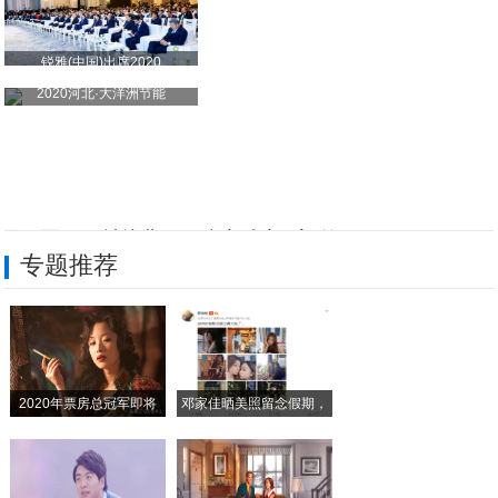
锐雅(中国)出席2020
2020河北·大洋洲节能
经开区西马村幼儿园：防灾减灾 “童”筑平
专题推荐
大连汽车音响专业改装店地址：名音深耕10
春光正好 逐梦赛场
寻味古街 趣游稻地 2026稻地集五一趣
2020年票房总冠军即将
邓家佳晒美照留念假期，
智慧康养学院开展“五一假期 安全教育”主
小
智慧康养学院开展“五一假期安全教育”主题