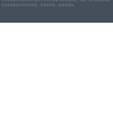
河北新闻在线以及其合作机构不为本页面提供的信息错误、残缺、延时或因依靠此
信息所采取的任何行动负责。市场有风险，投资需谨慎。