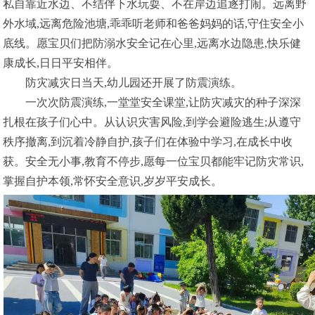
私自靠近水边、不结伴下水玩耍、不在岸边追逐打闹。远离野
外水域,远离危险池塘,乖乖听老师和爸爸妈妈的话,守住安全小
底线。愿宝贝们把防溺水安全记在心里,远离水边隐患,快乐健
康成长,日日平安相伴。
防灾减灾日当天,幼儿园还开展了防震演练。
一次次防震演练,一堂堂安全课堂,让防灾减灾的种子深深
扎根在孩子们心中。从认识灾害风险,到学会避险逃生;从遵守
秩序撤离,到沉着冷静自护,孩子们在体验中学习,在成长中收
获。安全无小事,教育不停步,愿每一位宝贝都能牢记防灾常识,
掌握自护本领,常怀安全意识,岁岁平安成长。