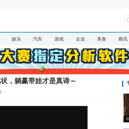
娱乐
汽车
游戏
企业
美食
商讯
现状，躺赢带娃才是真谛～
源：
2