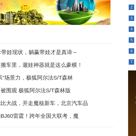
2
3
4
5
6
母带娃现状，躺赢带娃才是真谛～
7
园搬车里，遛娃神器就是这么豪横！
系”场景力，极狐阿尔法S/T森林
被围观 极狐阿尔法S/T森林版
德比大战，开走魔核新车，北京汽车品
BJ60雷霆！跨年全国大联考，魔