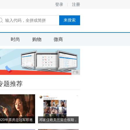
登录
注册
时尚
购物
微商
广告
专题推荐
020年票房总冠军即将
邓家佳晒美照留念假期，
小