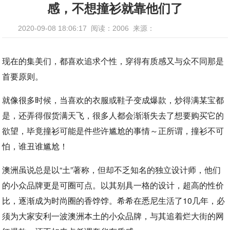
感，不想撞衫就靠他们了
2020-09-08 18:06:17
阅读：2006
来源：
现在的集美们，都喜欢追求个性，穿得有质感又与众不同那是
首要原则。
就像很多时候，当喜欢的衣服或鞋子变成爆款，炒得满某宝都
是，还弄得假货满天飞，很多人都会渐渐失去了想要购买它的
欲望，毕竟撞衫可能是件些许尴尬的事情～正所谓，撞衫不可
怕，谁丑谁尴尬！
澳洲虽说总是以“土”著称，但却不乏知名的独立设计师，他们
的小众品牌更是可圈可点。以其别具一格的设计，超高的性价
比，逐渐成为时尚圈的香饽饽。希希在悉尼生活了10几年，必
须为大家安利一波澳洲本土的小众品牌，与其追着烂大街的网