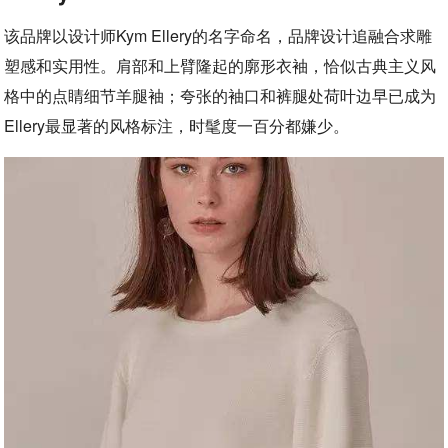
该品牌以设计师Kym Ellery的名字命名，品牌设计追融合求雕
塑感和实用性。肩部和上臂隆起的廓形衣袖，恰似古典主义风
格中的点睛细节羊腿袖；夸张的袖口和裤腿处荷叶边早已成为
Ellery最显著的风格标注，时髦度一百分都嫌少。