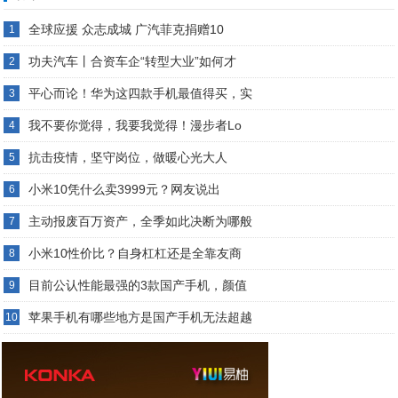
全球应援 众志成城 广汽菲克捐赠10
1
功夫汽车丨合资车企“转型大业”如何才
2
平心而论！华为这四款手机最值得买，实
3
我不要你觉得，我要我觉得！漫步者Lo
4
抗击疫情，坚守岗位，做暖心光大人
5
小米10凭什么卖3999元？网友说出
6
主动报废百万资产，全季如此决断为哪般
7
小米10性价比？自身杠杠还是全靠友商
8
目前公认性能最强的3款国产手机，颜值
9
苹果手机有哪些地方是国产手机无法超越
10