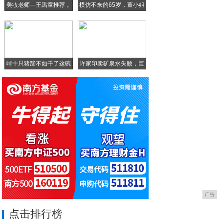
美妆老师—王禹童推荐，
模仿不来的65岁，董小姐
光大普惠:暖企抗疫 携手复工加速度
超
《连线中国》——湘天华的故事
啃十只猪蹄不如干了这碗
许家印卖矿泉水失败，巨
十
亏
广告
点击排行榜