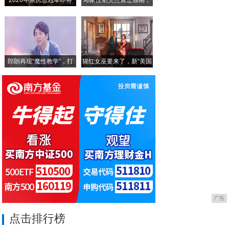
在疫情中传递温情，中信银行石家庄分行
小
中信银行石家庄分行推出“信福充电宝”创新
郎朗再现“魔性教学”，打
猩红女巫要来了，新“美国
广告
点击排行榜