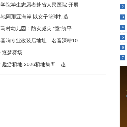
学院学生志愿者赴省人民医院 开展
2
 落地阿那亚海岸 以女子篮球打造
3
4
马村幼儿园：防灾减灾 “童”筑平
5
音响专业改装店地址：名音深耕10
6
 逐梦赛场
7
 趣游稻地 2026稻地集五一趣