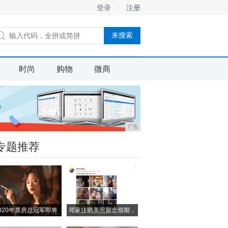
登录
注册
时尚
购物
微商
广告
专题推荐
020年票房总冠军即将
邓家佳晒美照留念假期，
小