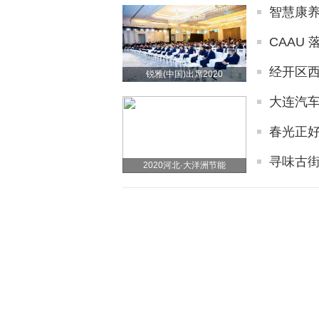
智慧康养
CAAU
经开区西
锐雅(中国)出席2020
大连汽车
春光正好
寻味古街
2020河北·大洋洲节能