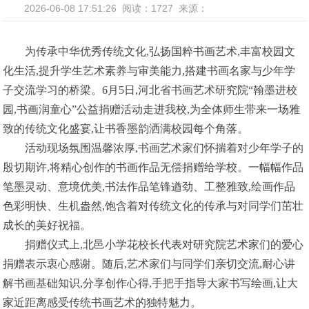
2026-06-08 17:51:26
阅读：1727
来源：
为传承中华优秀传统文化,弘扬国粹书画艺术,丰富校园文
化生活,提升学生艺术素养与审美能力,搭建书画名家与少年学
子交流学习的桥梁。6月5日,河北省书画艺术研究院“翰墨进校
园,书画润童心”公益捐赠活动走进我校,为全体师生带来一场雅
致的传统文化盛宴,让书香墨韵洒满校园每个角落。
活动现场氛围温馨浓厚,书画艺术家们怀揣着对少年学子的
殷切期许,将精心创作的书画作品无偿捐赠给学校。一幅幅作品
笔墨灵动、意境优美,书法作品笔锋遒劲、工整雅致,绘画作品
色彩明快、生机盎然,饱含着对传统文化的传承与对同学们茁壮
成长的美好祝福。
捐赠仪式上,北邑小学花校长代表对研究院艺术家们的爱心
捐赠表示衷心感谢。随后,艺术家们与同学们亲切交流,耐心讲
解书画基础知识,分享创作心得,手把手指导大家书写绘画,让大
家近距离感受传统书画艺术的独特魅力。