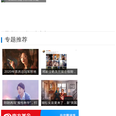
翰墨进校园 书画润童心
专题推荐
赛场逐梦展风采 颁奖励行启新程
资金周转不开？中邮消费金融邮你贷在线申请
经开区交警走进开发区中学开展交通安全宣讲
2020年票房总冠军即将
邓家佳晒美照留念假期，
石家庄经济技术开发区中学校园文化艺术节圆
小
第六届中国菌草微生态创新论坛在京盛大召开
郎朗再现“魔性教学”，打
猩红女巫要来了，新“美国