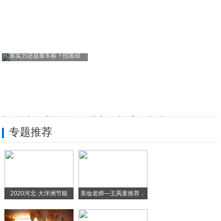
靠实力还是靠车标？招黑却
丰田推新款普拉多，可惜它再也“香”不起来
专题推荐
CMA平台首款轿车，吉利Preface有
领克01中期改款车型曝光 将推2.0T高
奔驰C级最低配怎么样？
2020河北·大洋洲节能
美妆老师—王禹童推荐，
斯柯达也能这么豪华？全新明锐Scout，
超