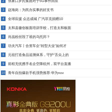
张家口罗氏集团对于5G事件回应
2
赵海岗：为民办实事的好支书
3
全球应援 众志成城 广汽菲克捐赠10
4
太和县徽创板面培训学校，打造太和板面
5
肖战粉丝毁了谁的乌托邦？
6
功夫汽车丨合资车企“转型大业”如何才
7
元祖打造食品追溯体系，守护“舌尖上的
8
前程无忧携手名企空降杭州，双平台直播
9
青年自拍爆款手机强势推荐:华为nov
10