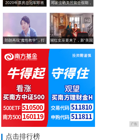
2020年票房总冠军即将
邓家佳晒美照留念假期，
广汽传祺新增GM8大师版，网友：看完它，
小
"减配"后的途锐还值得买吗？2.0T还能
郎朗再现“魔性教学”，打
猩红女巫要来了，新“美国
广告
点击排行榜