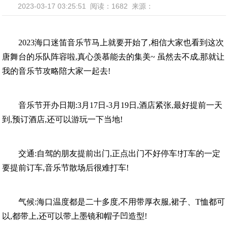
2023-03-17 03:25:51
阅读：1682
来源：
2023海口迷笛音乐节马上就要开始了,相信大家也看到这次
唐舞台的乐队阵容啦,真心羡慕能去的集美~ 虽然去不成,那就让
我的音乐节攻略陪大家一起去!
音乐节开办日期:3月17日-3月19日,酒店紧张,最好提前一天
到,预订酒店,还可以游玩一下当地!
交通:自驾的朋友提前出门,正点出门不好停车!打车的一定
要提前订车,音乐节散场后很难打车!
气候:海口温度都是二十多度,不用带厚衣服,裙子、T恤都可
以,都带上,还可以带上墨镜和帽子凹造型!