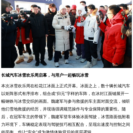
长城汽车
冰雪欢乐周
启幕
，
与用户
一起畅玩冰雪
本次冰雪欢乐周在松花江冰面上正式开幕。冰面之上，数十辆长城汽车
以矩阵形式有序排布，组合成“归元”字样的车阵，在冰封江面铺展开一
幅钢铁与冰雪交织的画面。魏建军与参与救援的车主面对面交流，倾听
他们雪地救援的经历，并现场强调规范操作与专业保障的重要性。随
后，在冠军车主的带领下，魏建军登车体验冰面驾驶，冰雪路面低附着
力环境下，车辆稳定表现与驾驶技巧相互配合，呈现出速度与控制之间
的平衡，也让“安全”成为激情体验背后的底层逻辑。