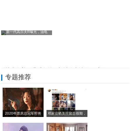
新一代高尔夫R曝光，油电
《技术向善，温暖向前：长城汽车冰雪欢乐周
专题推荐
以归元 溯本源 长城汽车发布全球首个原生
一口好空气值回票价？20万级“森林座舱”
90后父母带娃现状，躺赢带娃才是真谛～
2020年票房总冠军即将
邓家佳晒美照留念假期，
把游乐园搬车里，遛娃神器就是这么豪横！
小