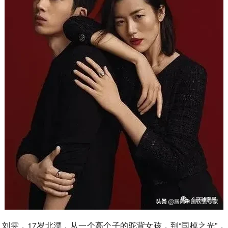
刘雯，17岁北漂，从一个高个子的驼背女孩，到“国模之光”，