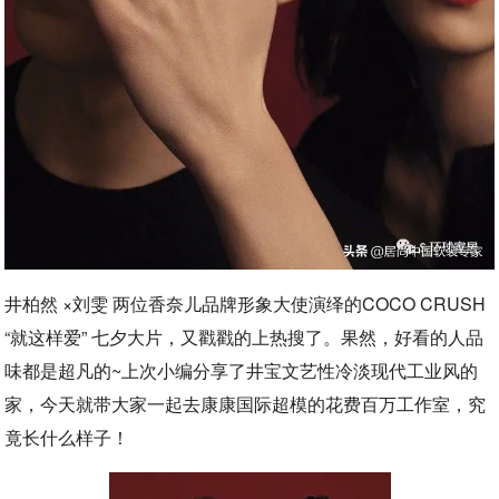
井柏然 ×刘雯 两位香奈儿品牌形象大使演绎的COCO CRUSH
“就这样爱” 七夕大片，又戳戳的上热搜了。果然，好看的人品
味都是超凡的~上次小编分享了井宝文艺性冷淡现代工业风的
家，今天就带大家一起去康康国际超模的花费百万工作室，究
竟长什么样子！