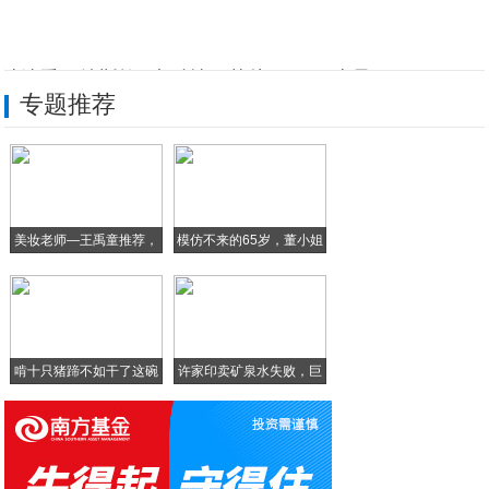
继续看好特斯拉+大科技（芯片、5G、半导
专题推荐
摸着良心说，如果华为、苹果、三星手机价格
「防控疫情 黄陵在行动」疫情防控不误生产
四个苹果和一次握手——谢谢你！来自辽宁的
美妆老师—王禹童推荐，
模仿不来的65岁，董小姐
特斯拉Model S/X在美推新车型 续
超
小米单挑飞利浦，打造颜值最高剃须刀，又想
啃十只猪蹄不如干了这碗
许家印卖矿泉水失败，巨
十
亏