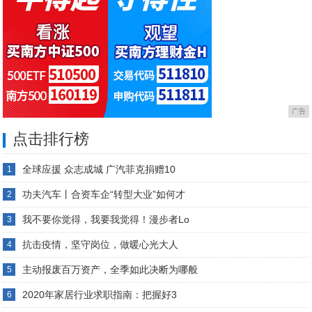
广告
点击排行榜
全球应援 众志成城 广汽菲克捐赠10
1
功夫汽车丨合资车企“转型大业”如何才
2
我不要你觉得，我要我觉得！漫步者Lo
3
抗击疫情，坚守岗位，做暖心光大人
4
主动报废百万资产，全季如此决断为哪般
5
2020年家居行业求职指南：把握好3
6