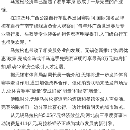
马拉松经济早已超越了赛事本身,形成了一条完整的产业
链。
在2025环广西公路自行车世界巡回赛期间,国际知名品牌
梅花自行车南宁旗舰店负责人观察到:“每年环广西世巡赛后专
业骑行服、头盔等专业装备的销售都有明显提升,入门级自行车
也很受欢迎。”
马拉松也带动了相关服务业的发展。无锡创新推出“购房优
惠”政策,完成全马或半马选手凭完赛证明可享最高8万元购房折
扣,联动42家房企吸引人才定居。
据无锡市体育局副局长吴一骁介绍,无锡将进一步发挥体育
赛事牵引作用,通过加强跨界合作、强化消费联动来激发市场活
力,让体育赛事“流量”变成消费“能量”和经济“增量”。
傍晚时分,无锡马拉松赛道旁的酒店和餐馆依然人声鼎沸。
完赛的跑者们一边分享比赛心得,一边计划着明天的城市游览。
从无锡马拉松的5.05亿元经济效益,到河北前三季度赛事带
动消费超411亿元,马拉松经济正成为城市发展的新引擎。