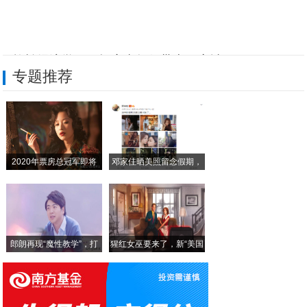
马拉松经济学：一场赛事如何带火一座城？
专题推荐
Citywalk引爆城市微旅游：是休闲方
“轻体力劳动”走红：年轻人重新定义“好工
五月天Maydayland：“演唱会经济
2020年票房总冠军即将
邓家佳晒美照留念假期，
明星潮牌破圈记：从粉丝经济到品牌升级的进
小
全国多地推进高中双休制度，引发社会关注
郎朗再现“魔性教学”，打
猩红女巫要来了，新“美国