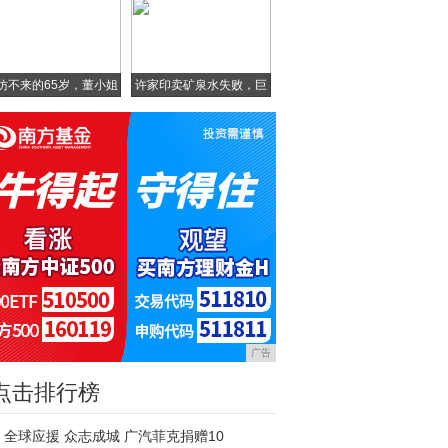
仿不来的65岁，董小姐
许家印卖矿泉水失败，巨
亏
广告
点击排行榜
全球应援 众志成城 广汽菲克捐赠10