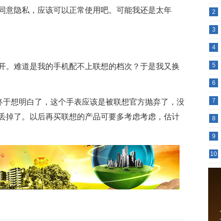
同意隐私，应该可以正常使用吧。可能我还是太年
2
3
4
5
开。难道是我的手机配不上联想的档次？于是我又换
6
7
，终于想明白了，这个手表应该是被联想官方抛弃了，没
丢掉了。以后再买联想的产品可要多考虑考虑，估计
8
9
10