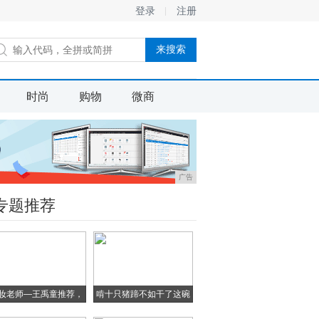
登录
注册
时尚
购物
微商
广告
专题推荐
妆老师—王禹童推荐，
啃十只猪蹄不如干了这碗
超
十